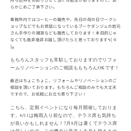
持ち込みをお断りさせて頂く可能性がありますので、あ
らかじめご了承下さい。
事務所内ではコーヒーの販売や、先日の母の日ワークシ
ョップなどでもお世話になっているブーケダンジュの岩元
さん手作りの雑貨なども販売しております！本目的じゃ
なくても是非是非お越し頂けたらと思っております٩( ᐛ
)و
もちろんスタッフも常駐しておりますのでリフォ
ームリノベーションのご相談ももちろんOKです！
最近はちょこちょこ、リフォームやリノベーションのご
相談を頂いております。もちろんご相談のみでも大丈夫
ですので、お気軽にお立ち寄り下さい！
こちら、定期イベントになり毎月開催しておりま
す。6/11は梅雨入り前なので、テラス席も気持ち
が良いかもしれません！7月8月は暑くてテラス席
は厳しいので、この機会に是非！今月も
皆さまの