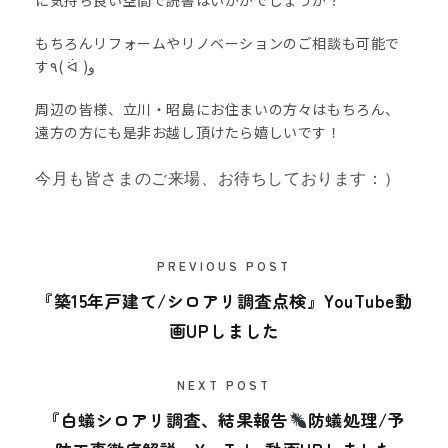
に気持ち良い空間で読書はいかがでしょうか？
もちろんリフォームやリノベーションのご相談も可能で
す٩( ᐛ )و
周辺の皆様、立川・昭島にお住まいの方々はもちろん、
遠方の方にも是非お越し頂けたら嬉しいです！
今月も
皆さまのご来場、お待ちしております：）
PREVIOUS POST
『築15年戸建て/シロアリ調査点検』YouTube動
画UPしました
NEXT POST
『白蟻シロアリ調査、結果報告
防蟻処理/予