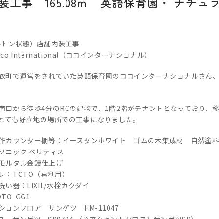
工事 165.08㎡ 英語保育園・ ナチ
ルトン状態）店舗内装工事
o International（ココインターナショナル）
衣町で運営をされていた英語保育園のココインターナショナルさん
南口から徒歩4分のRCの建物で、1階2階がテナントとなっており、
とても好立地の場所での工事になりました。
作カウンター棚等：イースタンホワイト ゴムの木集成材 自然塗
ソニック ベリティス
：モルタル金鏝仕上げ
レ：TOTO（再利用）
洗い器：LIXIL/水栓カクダイ
TO GG1
ョンフロア サンゲツ HM-11047
ス サンゲツ SP9704 （※アクセントクロスもサンゲツSP）