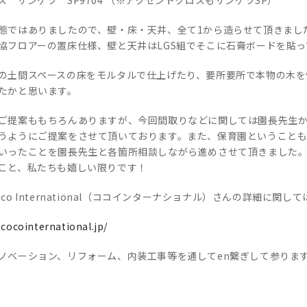
態ではありましたので、壁・床・天井、全て1から造らせて頂きまし
協フロアーの置床仕様、壁と天井はLGS組でそこに石膏ボードを貼
の土間スペースの床をモルタルで仕上げたり、要所要所で本物の木を
たかと思います。
ご提案ももちろんありますが、今回間取りなどに関しては園長先生
うようにご提案をさせて頂いております。また、保育園ということ
いったことを園長先生と各箇所相談しながら進めさせて頂きました
こと、私たちも嬉しい限りです！
co International（ココインターナショナル）さんの詳細に
cocointernational.jp/
ノベーション、リフォーム、内装工事等を通してen繋ぎして参りま