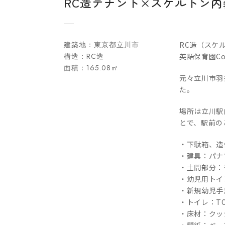
RC造テナント×スケルトン内装
建築地：東京都立川市
RC造（スケ
構造：RC造
英語保育園Coc
面積：165.08㎡
元々立川市羽
た。
場所は立川駅
とで、駅前の
・下駄箱、造
・建具：パナ
・土間部分
・幼児用トイ
・新規幼児手
・トイレ：TO
・床材：クッシ
・壁紙：ベー