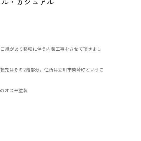
ュラル・カジュアル
、ご縁があり移転に伴う内装工事をさせて頂きまし
移転先はその2階部分。住所は立川市柴崎町というこ
料のオスモ塗装